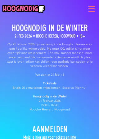
HOOGNODIG IN DE WINTER
21 FEB 2026 • HOOGHE HEEREN, HOOGWOUD • 18+
Op 21 februari 2026 zijn we terug in de Hooghe Heeren voor
een heerlijke winter-editie. Na onze XXL editie is het weer
even tijd voor wat intiemers. Één zaal, minder mensen, maar
meer vermaak! Het verwarmde buitenterras wordt de plek
waar je even lekker kan chillen, een spelletje kan spelen of je
verloren vriend kan vinden.
We zien je 21 feb <3
Ticketsale
Er zijn 20 extra tickets vrijgekomen. Scoor ze
hier
nu!
Hoognodig in de Winter
21 februari 2026
22:00 - 02:30
Hooghe Heeren, Hoogwoud
AANMELDEN
Meld je hier aan voor tickets en info