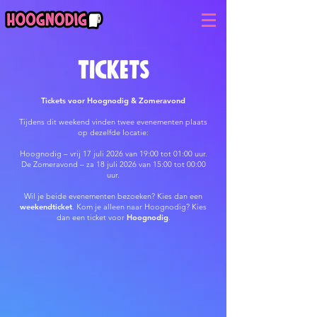
TICKETS
Tickets voor Hoognodig & Zomeravond
Tijdens dit weekend vinden twee evenementen plaats
op dezelfde locatie:
Hoognodig – vrij 17 juli 2026 van 19:00 tot 01:00 uur.
De Zomeravond – za 18 juli 2026 van 15:00 tot 00:00
uur.
Wil je beide evenementen bezoeken? Kies dan een
weekendticket
. Kom je alleen naar Hoognodig? Kies
dan een ticket voor
Hoognodig
.